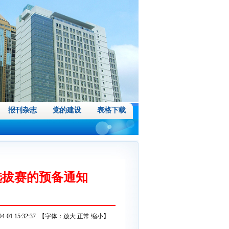
报刊杂志
党的建设
表格下载
选拔赛的预备通知
01 15:32:37 【字体：
放大
正常
缩小
】