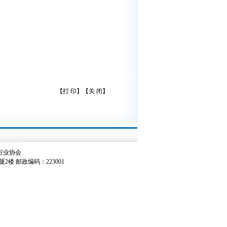
【
打 印
】【
关 闭
】
淮安市建筑行业协会
楼 邮政编码：223001