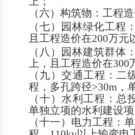
上；
（六）构筑物：工程造
（七）园林绿化工程
且工程造价在
200
万元
（八）园林建筑群体
上，且工程造价在
300
（九）交通工程：二
程，多孔跨径
>
30
m，
（十）水利工程：总
单独立项的水利建设项
（十一）电力工程：单
程，
110
kv
以上
输
变电