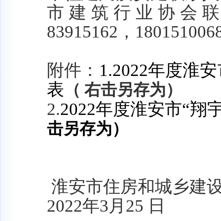
市建筑行业协会
83915162
，
180151006
附件：
1.
20
22
年度淮安
表
（ 右击另存为）
2.
20
22
年度淮安市
“翔
击另存为）
淮安市住房和城乡建
2022
年
3
月
25
日