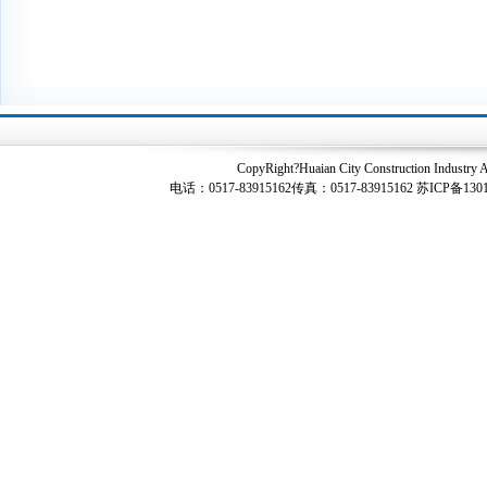
CopyRight?Huaian City Construction I
电话：0517-83915162传真：0517-83915162
苏ICP备130