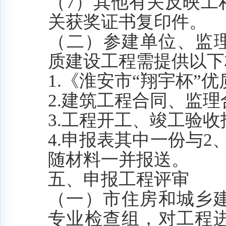
（
7）其他有关反映工
关
获奖证书复印件。
（二）参建单位、监
质建设工程需提供以下
1
.
《淮安市
“翔宇杯”
2
.
建筑工程合同、监理
3
.
工程开工、竣工验收
4
.
申报表其中一份与
2
随材料一并报送。
五、申报工程评审
（一）市住房
和
城乡
专业检查组，对工程